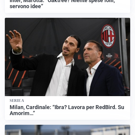
Inter, Marotta: “Oaktree? Niente spese folli,
servono idee”
SERIE A
Milan, Cardinale: “Ibra? Lavora per RedBird. Su
Amorim…”