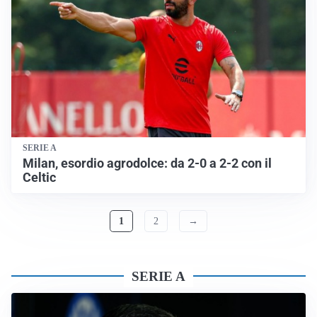
SERIE A
Milan, esordio agrodolce: da 2-0 a 2-2 con il
Celtic
1
2
→
SERIE A