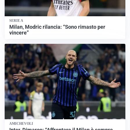
SERIE A
Milan, Modric rilancia: “Sono rimasto per
vincere”
AMICHEVOLI
Inter, Dimarco: “Affrontare il Milan è sempre