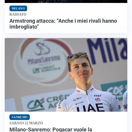
MILANO
RADIATO
Armstrong attacca: “Anche i miei rivali hanno
imbrogliato”
SANREMO
SABATO 22 MARZO
Milano-Sanremo: Pogacar vuole la