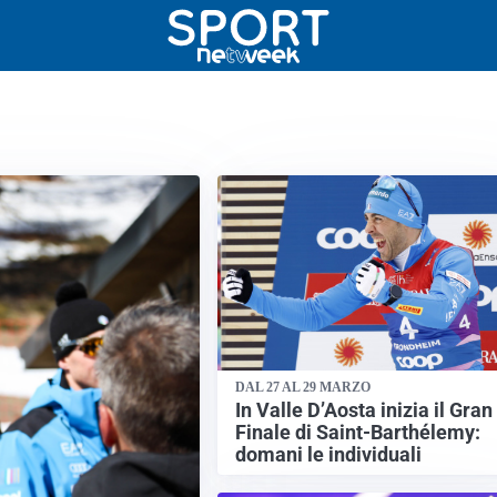
DAL 27 AL 29 MARZO
In Valle D’Aosta inizia il Gran
Finale di Saint-Barthélemy:
domani le individuali