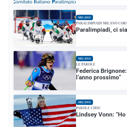
MILANO
PARALIMPIADI MILANO COR
Paralimpiadi, ci si
MILANO
LE PAROLE
Federica Brignone: 
l’anno prossimo”
MILANO
PAROLE CHOC
Lindsey Vonn: “Ho 