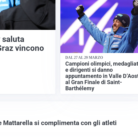
 saluta
Graz vincono
DAL 27 AL 29 MARZO
Campioni olimpici, medagliat
e dirigenti si danno
appuntamento in Valle D’Aos
al Gran Finale di Saint-
Barthélemy
 Mattarella si complimenta con gli atleti