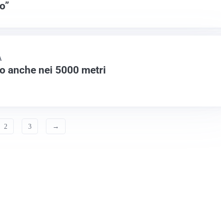
o”
A
ro anche nei 5000 metri
2
3
→