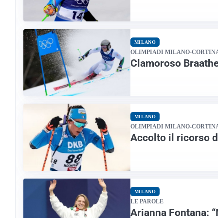
MILANO
OLIMPIADI MILANO-CORTIN
Clamoroso Braathen
MILANO
OLIMPIADI MILANO-CORTIN
Accolto il ricorso 
MILANO
LE PAROLE
Arianna Fontana: “N