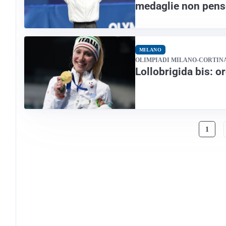
medaglie non pens
MILANO
OLIMPIADI MILANO-CORTIN
Lollobrigida bis: o
1