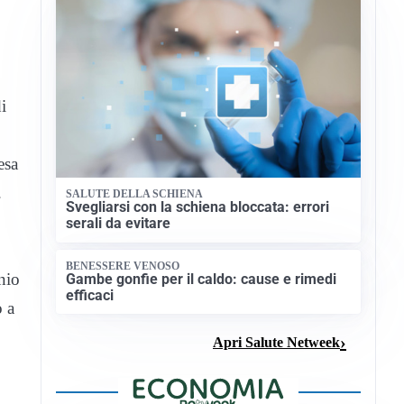
i
esa
.
SALUTE DELLA SCHIENA
Svegliarsi con la schiena bloccata: errori
serali da evitare
BENESSERE VENOSO
nio
Gambe gonfie per il caldo: cause e rimedi
efficaci
o a
Apri Salute Netweek