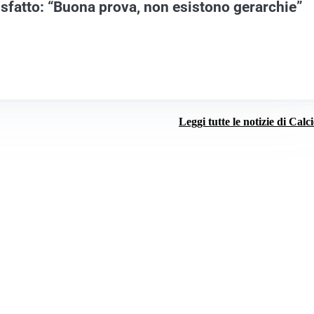
isfatto: “Buona prova, non esistono gerarchie”
Leggi tutte le notizie di Calc