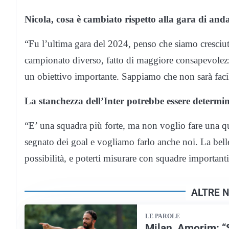
Nicola, cosa è cambiato rispetto alla gara di and
“Fu l’ultima gara del 2024, penso che siamo cresciuti
campionato diverso, fatto di maggiore consapevolezza.
un obiettivo importante. Sappiamo che non sarà faci
La stanchezza dell’Inter potrebbe essere determi
“E’ una squadra più forte, ma non voglio fare una qu
segnato dei goal e vogliamo farlo anche noi. La bellez
possibilità, e poterti misurare con squadre importanti
ALTRE N
LE PAROLE
Milan, Amorim: “S