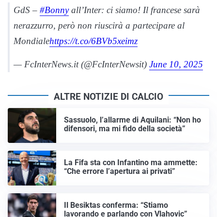
GdS –
#Bonny
all’Inter: ci siamo! Il francese sarà
nerazzurro, però non riuscirà a partecipare al
Mondiale
https://t.co/6BVb5xeimz
— FcInterNews.it (@FcInterNewsit)
June 10, 2025
ALTRE NOTIZIE DI CALCIO
Sassuolo, l’allarme di Aquilani: “Non ho
difensori, ma mi fido della società”
La Fifa sta con Infantino ma ammette:
“Che errore l’apertura ai privati”
Il Besiktas conferma: “Stiamo
lavorando e parlando con Vlahovic”