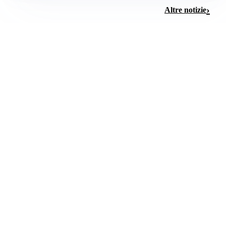
Altre notizie
TRUFFA TURISTICA
Truffa turistica a Cesenatico: centinaia di famiglie
raggirate