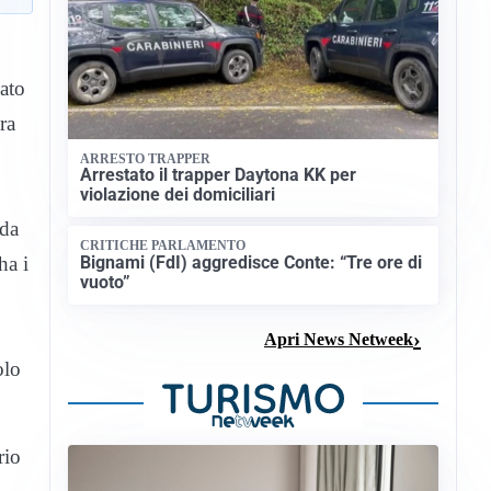
dato
ra
ARRESTO TRAPPER
Arrestato il trapper Daytona KK per
violazione dei domiciliari
 da
CRITICHE PARLAMENTO
Bignami (FdI) aggredisce Conte: “Tre ore di
ha i
vuoto”
Apri News Netweek
olo
rio