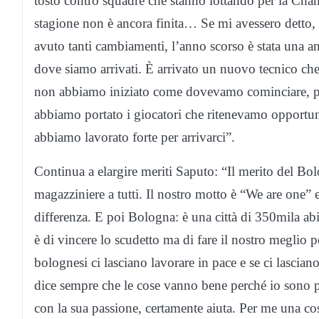
tosto contro squadre che stanno lottando per la Cham
stagione non è ancora finita… Se mi avessero detto,
avuto tanti cambiamenti, l’anno scorso è stata una a
dove siamo arrivati. È arrivato un nuovo tecnico che
non abbiamo iniziato come dovevamo cominciare, pe
abbiamo portato i giocatori che ritenevamo opportun
abbiamo lavorato forte per arrivarci”.
Continua a elargire meriti Saputo: “Il merito del Bolo
magazziniere a tutti. Il nostro motto è “We are one” e
differenza. E poi Bologna: è una città di 350mila abi
è di vincere lo scudetto ma di fare il nostro meglio 
bolognesi ci lasciano lavorare in pace e se ci lascia
dice sempre che le cose vanno bene perché io sono pre
con la sua passione, certamente aiuta. Per me una co