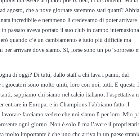
pions ma essere al quarto posto, beh, ci fa contenti. Ma la
 ad agosto, che a nove giornate saremmo stati quarti? Abb
nnata incredibile e nemmeno lì credevamo di poter arrivare
 in passato aveva portato il suo club in campo internaziona
rò quando c’è un cambiamento è tutto più difficile ma
i per arrivare dove siamo. Sì, forse sono un po’ sorpreso 
gna di oggi? Di tutti, dallo staff a chi lava i panni, dal
 i giocatori sono molto uniti, loro con noi, tutti. E questo f
tanti, sappiamo chi siamo nel calcio italiano; l’aspettativa 
per entrare in Europa, e in Champions l’abbiamo fatto. I
no lavorare facciamo vedere che noi siamo lì per loro. Mio p
sente ogni giorno. Non è solo lì ma l’avere il proprietario
sa molto importante è che uno che arriva in un paese strani