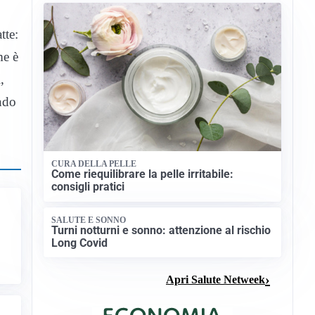
tte:
me è
,
ando
CURA DELLA PELLE
Come riequilibrare la pelle irritabile:
consigli pratici
SALUTE E SONNO
Turni notturni e sonno: attenzione al rischio
Long Covid
Apri Salute Netweek