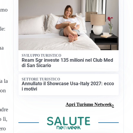
iamo
le:
ma
SVILUPPO TURISTICO
Ream Sgr investe 135 milioni nel Club Med
di San Sicario
SETTORE TURISTICO
a la
Annullato il Showcase Usa-Italy 2027: ecco
i motivi
non
Apri Turismo Netweek
adre
 lì,
ero