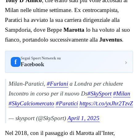
Tony D’Amico
, che erano stati più volte accostati al
Milan nelle ultime settimane. Ex centrocampista,
Paratici ha avviato la sua carriera dirigenziale alla
Sampdoria, dove Beppe
Marotta
lo ha voluto al suo
fianco, portandolo successivamente alla
Juventus
.
Segui Sport Netweek su
›
f
Facebook
Milan-Paratici,
#Furlani
a Londra per chiudere
Incontro in corso per il nuovo Ds
#SkySport
#Milan
#SkyCalciomercato
#Paratici
https://t.co/yxJhr2TzvZ
— skysport (@SkySport)
April 1, 2025
Nel 2018, con il passaggio di Marotta all’Inter,