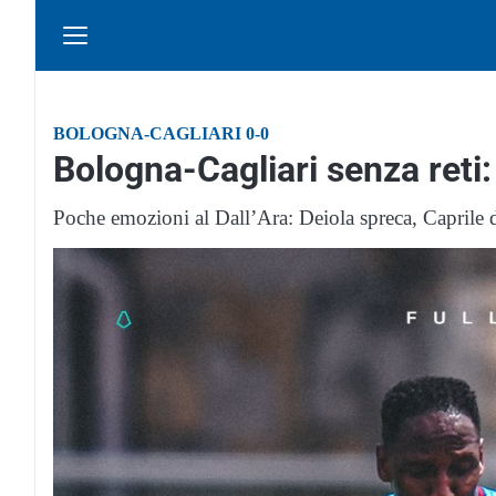
BOLOGNA-CAGLIARI 0-0
Bologna-Cagliari senza reti: 
Poche emozioni al Dall’Ara: Deiola spreca, Caprile d