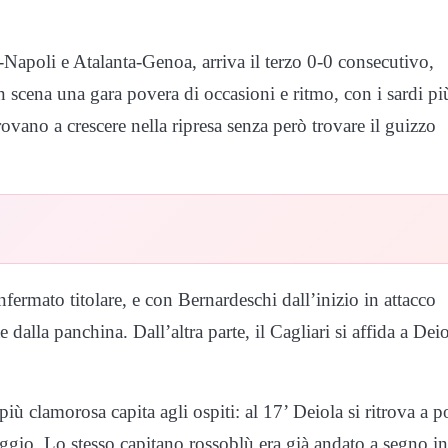
Napoli e Atalanta-Genoa, arriva il terzo 0-0 consecutivo,
n scena una gara povera di occasioni e ritmo, con i sardi pi
ovano a crescere nella ripresa senza però trovare il guizzo
nfermato titolare, e con Bernardeschi dall’inizio in attacco
lla panchina. Dall’altra parte, il Cagliari si affida a Deio
ù clamorosa capita agli ospiti: al 17’ Deiola si ritrova a p
taggio. Lo stesso capitano rossoblù era già andato a segno in