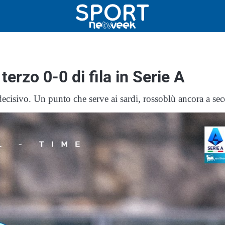
terzo 0-0 di fila in Serie A
ecisivo. Un punto che serve ai sardi, rossoblù ancora a sec