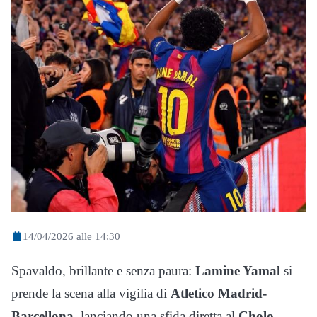
14/04/2026 alle 14:30
Spavaldo, brillante e senza paura:
Lamine Yamal
si
prende la scena alla vigilia di
Atletico Madrid-
Barcellona
, lanciando una sfida diretta al
Cholo