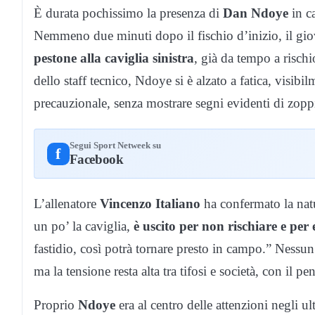
È durata pochissimo la presenza di
Dan Ndoye
in c
Nemmeno due minuti dopo il fischio d’inizio, il giov
pestone alla caviglia sinistra
, già da tempo a risch
dello staff tecnico, Ndoye si è alzato a fatica, visibi
precauzionale, senza mostrare segni evidenti di zopp
Segui Sport Netweek su
f
Facebook
L’allenatore
Vincenzo Italiano
ha confermato la natu
un po’ la caviglia,
è uscito per non rischiare e per
fastidio, così potrà tornare presto in campo.” Nessun
ma la tensione resta alta tra tifosi e società, con il p
Proprio
Ndoye
era al centro delle attenzioni negli ul