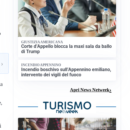
o
GIUSTIZIA AMERICANA
Corte d’Appello blocca la maxi sala da ballo
di Trump
›
INCENDIO APPENNINO
Incendio boschivo sull’Appennino emiliano,
intervento dei vigili del fuoco
ta
Apri News Netweek
e,
i