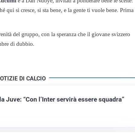
Lucumi
e a Dan Ndoye, invitati a ponderare bene le scelte:
hé qui si cresce, si sta bene, e la gente ti vuole bene. Prima
 serenità del gruppo, con la speranza che il giovane svizzero
ombre di dubbio.
OTIZIE DI CALCIO
 la Juve: “Con l’Inter servirà essere squadra”