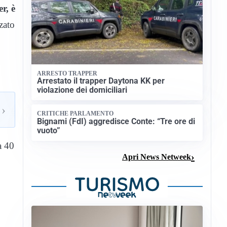
r, è
zato
ARRESTO TRAPPER
Arrestato il trapper Daytona KK per
violazione dei domiciliari
›
CRITICHE PARLAMENTO
Bignami (FdI) aggredisce Conte: “Tre ore di
vuoto”
a 40
Apri News Netweek