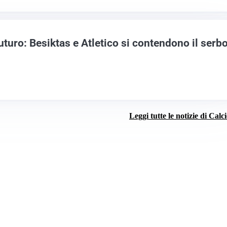
uturo: Besiktas e Atletico si contendono il serb
Leggi tutte le notizie di Calc