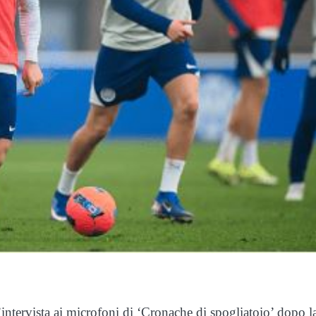
intervista ai microfoni di ‘Cronache di spogliatoio’ dopo l