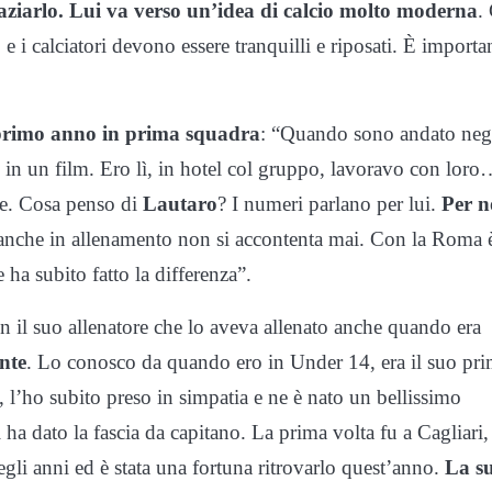
ziarlo.
Lui va verso un’idea di calcio molto moderna
.
 e i calciatori devono essere tranquilli e riposati. È importa
 primo anno in prima squadra
: “Quando sono andato neg
in un film. Ero lì, in hotel col gruppo, lavoravo con lor
he. Cosa penso di
Lautaro
? I numeri parlano per lui.
Per n
nche in allenamento non si accontenta mai. Con la Roma 
ha subito fatto la differenza”.
on il suo allenatore che lo aveva allenato anche quando era
nte
. Lo conosco da quando ero in Under 14, era il suo pr
, l’ho subito preso in simpatia e ne è nato un bellissimo
 ha dato la fascia da capitano. La prima volta fu a Cagliari,
egli anni ed è stata una fortuna ritrovarlo quest’anno.
La s