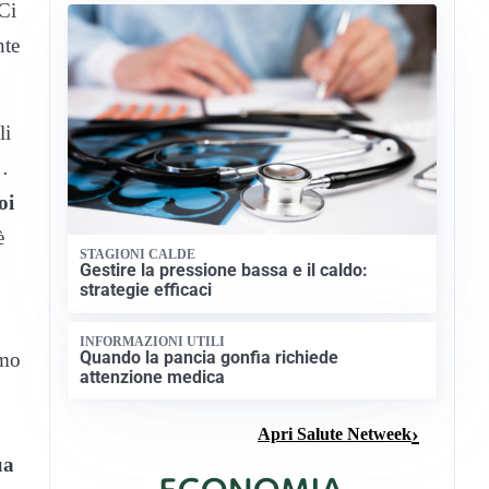
 Ci
nte
li
o…
oi
è
STAGIONI CALDE
Gestire la pressione bassa e il caldo:
strategie efficaci
INFORMAZIONI UTILI
Quando la pancia gonfia richiede
imo
attenzione medica
Apri Salute Netweek
ua